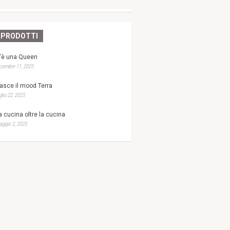
PRODOTTI
'è una Queen
cembre 11, 2025
asce il mood Terra
glio 22, 2025
a cucina oltre la cucina
ggio 2, 2025