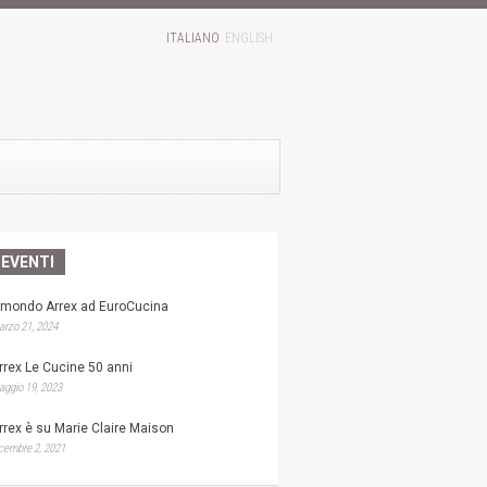
ITALIANO
ENGLISH
EVENTI
l mondo Arrex ad EuroCucina
rzo 21, 2024
rrex Le Cucine 50 anni
ggio 19, 2023
rrex è su Marie Claire Maison
cembre 2, 2021