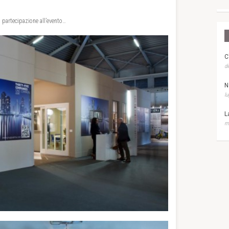
a partecipazione all’evento…
C
di
N
lu
L
ma