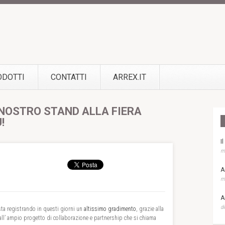
ODOTTI
CONTATTI
ARREX.IT
 NOSTRO STAND ALLA FIERA
!
I
ma
A
ma
A
di
sta registrando in questi giorni un
altissimo gradimento
, grazie alla
 all’ ampio progetto di collaborazione e partnership che si chiama