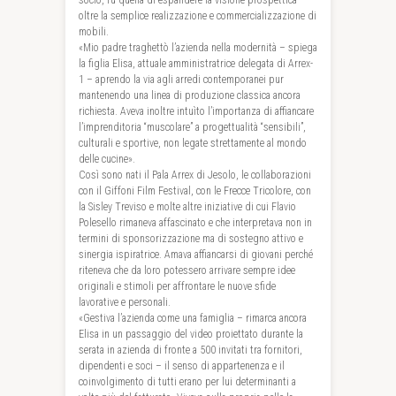
socio, fu quella di espandere la visione prospettica
oltre la semplice realizzazione e commercializzazione di
mobili.
«Mio padre traghettò l’azienda nella modernità – spiega
la figlia Elisa, attuale amministratrice delegata di Arrex-
1 – aprendo la via agli arredi contemporanei pur
mantenendo una linea di produzione classica ancora
richiesta. Aveva inoltre intuìto l’importanza di affiancare
l’imprenditoria “muscolare” a progettualità “sensibili”,
culturali e sportive, non legate strettamente al mondo
delle cucine».
Così sono nati il Pala Arrex di Jesolo, le collaborazioni
con il Giffoni Film Festival, con le Frecce Tricolore, con
la Sisley Treviso e molte altre iniziative di cui Flavio
Polesello rimaneva affascinato e che interpretava non in
termini di sponsorizzazione ma di sostegno attivo e
sinergia ispiratrice. Amava affiancarsi di giovani perché
riteneva che da loro potessero arrivare sempre idee
originali e stimoli per affrontare le nuove sfide
lavorative e personali.
«Gestiva l’azienda come una famiglia – rimarca ancora
Elisa in un passaggio del video proiettato durante la
serata in azienda di fronte a 500 invitati tra fornitori,
dipendenti e soci – il senso di appartenenza e il
coinvolgimento di tutti erano per lui determinanti a