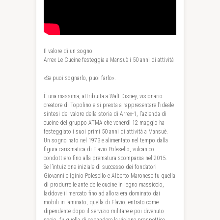
Il valore di un sogno
Arrex Le Cucine festeggia a Mansuè i 50 anni di attività
«Se puoi sognarlo, puoi farlo».
È una massima, attribuita a Walt Disney, visionario
creatore di Topolino e si presta a rappresentare l’ideale
sintesi del valore della storia di Arrex-1, l’azienda di
cucine del gruppo ATMA che venerdì 12 maggio ha
festeggiato i suoi primi 50 anni di attività a Mansuè.
Un sogno nato nel 1973 e alimentato nel tempo dalla
figura carismatica di Flavio Polesello, vulcanico
condottiero fino alla prematura scomparsa nel 2015.
Se l’intuizione iniziale di successo dei fondatori
Giovanni e Iginio Polesello e Alberto Maronese fu quella
di produrre le ante delle cucine in legno massiccio,
laddove il mercato fino ad allora era dominato dai
mobili in laminato, quella di Flavio, entrato come
dipendente dopo il servizio militare e poi divenuto