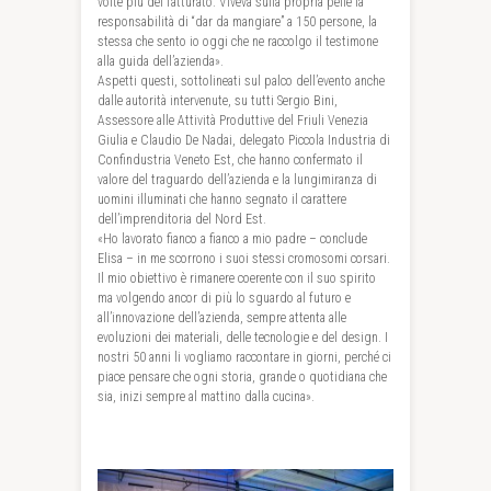
volte più del fatturato. Viveva sulla propria pelle la
responsabilità di “dar da mangiare” a 150 persone, la
stessa che sento io oggi che ne raccolgo il testimone
alla guida dell’azienda».
Aspetti questi, sottolineati sul palco dell’evento anche
dalle autorità intervenute, su tutti Sergio Bini,
Assessore alle Attività Produttive del Friuli Venezia
Giulia e Claudio De Nadai, delegato Piccola Industria di
Confindustria Veneto Est, che hanno confermato il
valore del traguardo dell’azienda e la lungimiranza di
uomini illuminati che hanno segnato il carattere
dell’imprenditoria del Nord Est.
«Ho lavorato fianco a fianco a mio padre – conclude
Elisa – in me scorrono i suoi stessi cromosomi corsari.
Il mio obiettivo è rimanere coerente con il suo spirito
ma volgendo ancor di più lo sguardo al futuro e
all’innovazione dell’azienda, sempre attenta alle
evoluzioni dei materiali, delle tecnologie e del design. I
nostri 50 anni li vogliamo raccontare in giorni, perché ci
piace pensare che ogni storia, grande o quotidiana che
sia, inizi sempre al mattino dalla cucina».