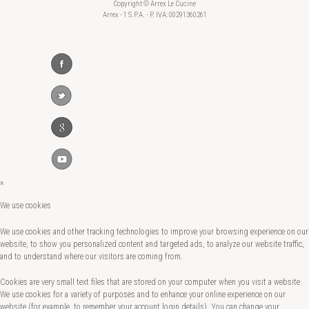
Copyright © Arrex Le Cucine
Arrex - 1 S.P.A. - P. IVA: 00291360261
×
We use cookies
We use cookies and other tracking technologies to improve your browsing experience on our
website, to show you personalized content and targeted ads, to analyze our website traffic,
and to understand where our visitors are coming from.
Cookies are very small text files that are stored on your computer when you visit a website.
We use cookies for a variety of purposes and to enhance your online experience on our
website (for example, to remember your account login details). You can change your