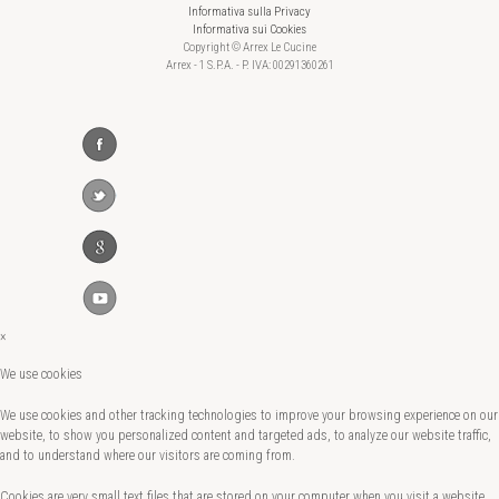
Informativa sulla Privacy
Informativa sui Cookies
Copyright © Arrex Le Cucine
Arrex - 1 S.P.A. - P. IVA: 00291360261
×
We use cookies
We use cookies and other tracking technologies to improve your browsing experience on our
website, to show you personalized content and targeted ads, to analyze our website traffic,
and to understand where our visitors are coming from.
Cookies are very small text files that are stored on your computer when you visit a website.