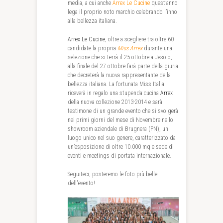
media, a cui anche
Arrex Le Cucine
quest’anno
lega il proprio noto marchio celebrando l’inno
alla bellezza italiana.
Arrex Le Cucine
, oltre a scegliere tra oltre 60
candidate la propria
Miss Arrex
durante una
selezione che si terrà il 25 ottobre a Jesolo,
alla finale del 27 ottobre farà parte della giuria
che decreterà la nuova rappresentante della
bellezza italiana. La fortunata Miss Italia
riceverà in regalo una stupenda cucina
Arrex
della nuova collezione 2013-2014 e sarà
testimone di un grande evento che si svolgerà
nei primi giorni del mese di Novembre nello
showroom aziendale di Brugnera (PN), un
luogo unico nel suo genere, caratterizzato da
un’esposizione di oltre 10.000 mq e sede di
eventi e meetings di portata internazionale.
Seguiteci, posteremo le foto più belle
dell'evento!