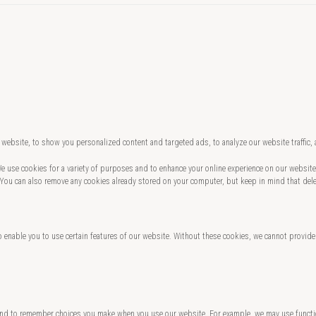
website, to show you personalized content and targeted ads, to analyze our website traffic,
 We use cookies for a variety of purposes and to enhance your online experience on our websi
 You can also remove any cookies already stored on your computer, but keep in mind that del
o enable you to use certain features of our website. Without these cookies, we cannot provide
and to remember choices you make when you use our website. For example, we may use functio