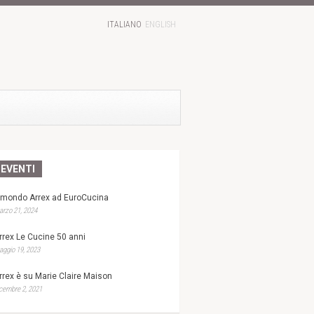
ITALIANO
ENGLISH
EVENTI
l mondo Arrex ad EuroCucina
rzo 21, 2024
rrex Le Cucine 50 anni
ggio 19, 2023
rrex è su Marie Claire Maison
cembre 2, 2021