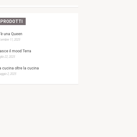
PRODOTTI
'è una Queen
cembre 11, 2025
asce il mood Terra
glio 22, 2025
a cucina oltre la cucina
ggio 2, 2025