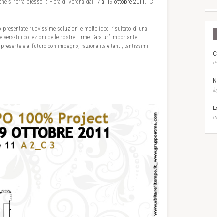
 che si terrà presso la Fiera di Verona dal
17 al 19 ottobre 2011.
Ci
 presentate nuovissime soluzioni e molte idee, risultato di una
versatili collezioni delle nostre Firme. Sarà un’ importante
presente e al futuro con impegno, razionalità e tanti, tantissimi
C
di
N
lu
L
ma