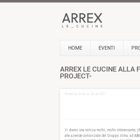
HOME
EVENTI
PR
ARREX LE CUCINE ALLA F
PROJECT-
Posted by Arrex on 20 set 2011
Vi diamo una notizia molto, molto interessante, c
alle aziende consorziate del Gruppo Atma, ad
AB