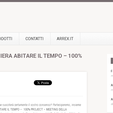
ODOTTI
CONTATTI
ARREX.IT
IERA ABITARE IL TEMPO – 100%
I
ma
A
ma
A
di
he susciterà certamente il vostro consenso!! Parteciperemo, insieme
ITARE IL TEMPO – 100% PROJECT – MEETING DELLA