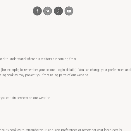
 and to understand where our visitors are coming from.
te (for example, to remember your account login details). You can change your preferences and
eting cookies may prevent you from using parts of our website.
 you certain services on our website.
nality cookies to remember your language preferences or remember your login details.