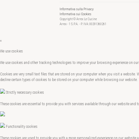
Informativa sulla Privacy
Informativa sui Cookies
Copyright © Arrex Le Cucine
Arrex - 1 S.P.A. - P. IVA: 00291360261
×
We use cookies
We use cookies and other tracking technologies to improve your browsing experience on our 
Cookies are very small text files that are stored on your computer when you visit a website.
decline certain types of cookies to be stored on your computer while browsing our website.
Strictly necessary cookies
These cookies are essential to provide you with services available through our website and t
Functionality cookies
These cookies are used to provide you with a more personalized experience on our website 