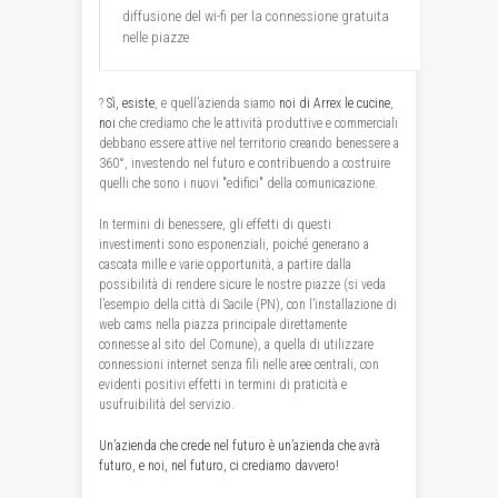
diffusione del wi-fi per la connessione gratuita
nelle piazze
?
Sì, esiste
, e quell’azienda siamo
noi di Arrex le cucine
,
noi
che crediamo che le attività produttive e commerciali
debbano essere attive nel territorio creando benessere a
360°, investendo nel futuro e contribuendo a costruire
quelli che sono i nuovi "edifici" della comunicazione.
In termini di benessere, gli effetti di questi
investimenti sono esponenziali, poiché generano a
cascata mille e varie opportunità, a partire dalla
possibilità di rendere sicure le nostre piazze (si veda
l’esempio della città di Sacile (PN), con l’installazione di
web cams nella piazza principale direttamente
connesse al sito del Comune), a quella di utilizzare
connessioni internet senza fili nelle aree centrali, con
evidenti positivi effetti in termini di praticità e
usufruibilità del servizio.
Un’azienda che crede nel futuro è un’azienda che avrà
futuro, e noi, nel futuro, ci crediamo davvero!