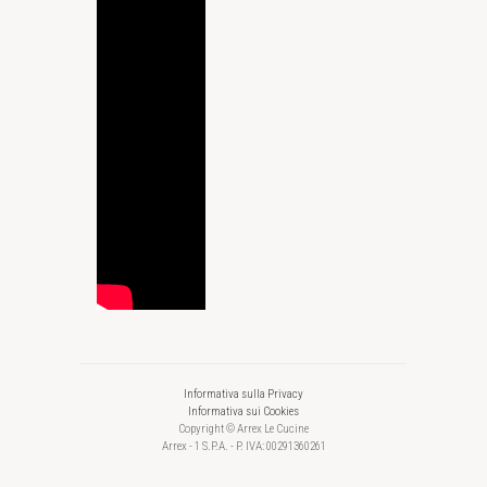
Informativa sulla Privacy
Informativa sui Cookies
Copyright © Arrex Le Cucine
Arrex - 1 S.P.A. - P. IVA: 00291360261