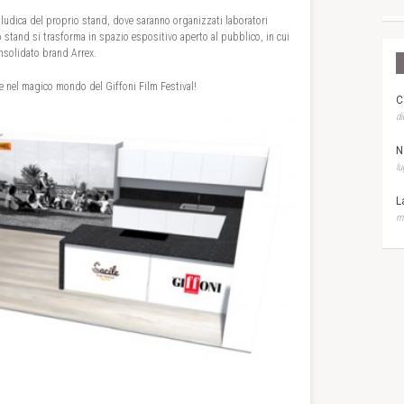
na ludica del proprio stand, dove saranno organizzati laboratori
lo stand si trasforma in spazio espositivo aperto al pubblico, in cui
onsolidato brand Arrex.
e nel magico mondo del Giffoni Film Festival!
C
di
N
lu
L
ma