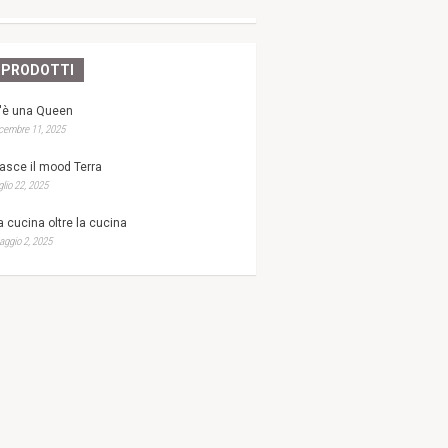
PRODOTTI
'è una Queen
cembre 11, 2025
asce il mood Terra
glio 22, 2025
a cucina oltre la cucina
ggio 2, 2025