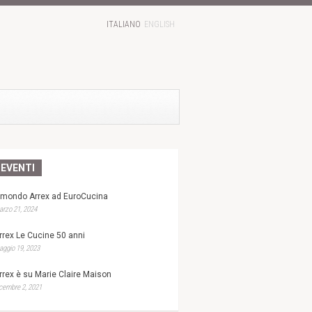
ITALIANO
ENGLISH
EVENTI
l mondo Arrex ad EuroCucina
rzo 21, 2024
rrex Le Cucine 50 anni
ggio 19, 2023
rrex è su Marie Claire Maison
cembre 2, 2021