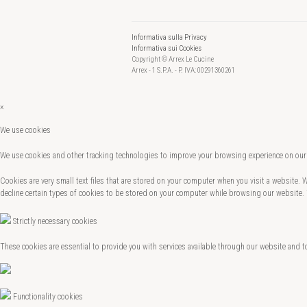
Informativa sulla Privacy
Informativa sui Cookies
Copyright © Arrex Le Cucine
Arrex - 1 S.P.A. - P. IVA: 00291360261
×
We use cookies
We use cookies and other tracking technologies to improve your browsing experience on our 
Cookies are very small text files that are stored on your computer when you visit a website.
decline certain types of cookies to be stored on your computer while browsing our website.
Strictly necessary cookies
These cookies are essential to provide you with services available through our website and t
Functionality cookies