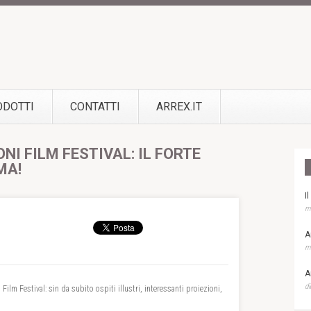
ODOTTI
CONTATTI
ARREX.IT
NI FILM FESTIVAL: IL FORTE
MA!
I
ma
A
ma
A
di
 Film Festival: sin da subito ospiti illustri, interessanti proiezioni,