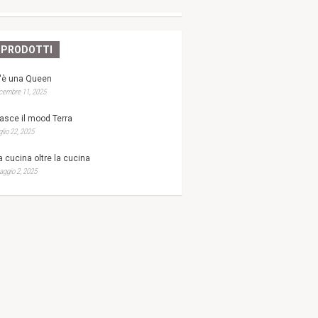
PRODOTTI
'è una Queen
cembre 11, 2025
asce il mood Terra
glio 22, 2025
a cucina oltre la cucina
ggio 2, 2025