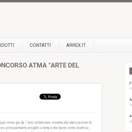
ODOTTI
CONTATTI
ARREX.IT
CONCORSO ATMA “ARTE DEL
I
ma
A
ma
A
di
ruppo Atma già da 7 anni collaborano insieme alla realizzazione di
edono principalmente progetti a tema e che hanno come obiettivo