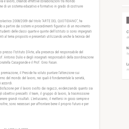
uola e lavoro, creando effettive collaborazioni tra mondo
ne di un sistema educativo e formativo in grado di costruire
scolastico 2008/2009 dal titolo “ARTE DEL QUOTIDIANO”, ha
do a partire dai sistemi e procedimenti figurativi di un movimento
tudenti delle classi quarte e quinte dell’istituto si sono impegnati
C
nenti al tema proposto e presentati utilizzando anche la tecnica del
di
N
o presso l’Istituto D’Arte, alla presenza del responsabile del
lu
of. Antonio Dulio e degli insegnati responsabili della coordinazione
Donatella Casagrande e il Prof. Gino Fasan.
L
ma
 premiazione, il Preside ha voluto puntare l’attenzione sui
erno del mondo del lavoro, nei quali è fondamentale la serietà,
i accordi.
ddisfazione per il lavoro svolto dai ragazzi, evidenziando quanto sia
li obiettivi prescelti: il team, il gruppo di lavoro, la trasmissione
enere grandi risultati. L’entusiamo, il mettersi in gioco sempre e
noltre, sono necessari per affrontare bene il proprio futuro e per