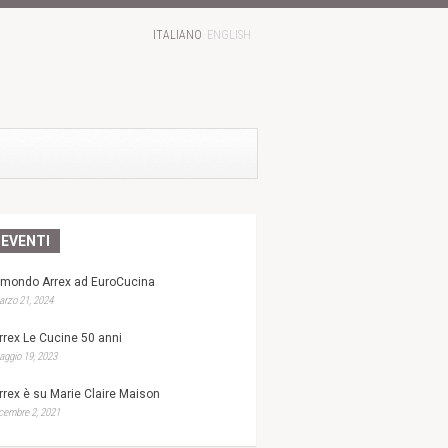
ITALIANO
ENGLISH
EVENTI
l mondo Arrex ad EuroCucina
rzo 21, 2024
rrex Le Cucine 50 anni
ggio 19, 2023
rrex è su Marie Claire Maison
cembre 2, 2021