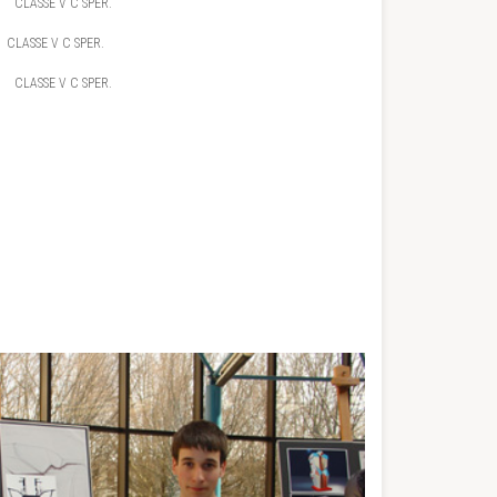
ASSE V C SPER.
E V C SPER.
SSE V C SPER.