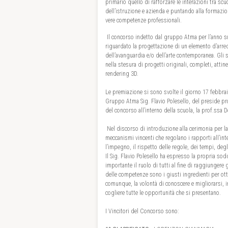
primario quello di rafforzare le interazioni tra sc
dell’istruzione e azienda e puntando alla formazio
vere competenze professionali.
Il concorso indetto dal gruppo Atma per l’anno 
riguardato la progettazione di un elemento d’arre
dell’avanguardia e/o dell’arte contemporanea. Gli s
nella stesura di progetti originali, completi, atti
rendering 3D.
Le premiazione si sono svolte il giorno 17 febbrai
Gruppo Atma Sig. Flavio Polesello, del preside pr
del concorso all’interno della scuola, la prof.ssa 
Nel discorso di introduzione alla cerimonia per la
meccanismi vincenti che regolano i rapporti all’int
l’impegno, il rispetto delle regole, dei tempi, degl
Il Sig. Flavio Polesello ha espresso la propria so
importante il ruolo di tutti al fine di raggiungere g
delle competenze sono i giusti ingredienti per ott
comunque, la volontà di conoscere e migliorarsi, i
cogliere tutte le opportunità che si presentano.
I Vincitori del Concorso sono: