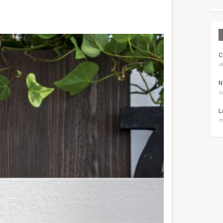
C
di
N
lu
L
ma