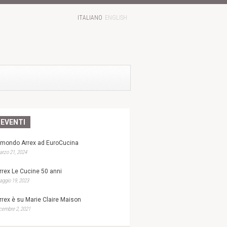
ITALIANO
ENGLISH
EVENTI
l mondo Arrex ad EuroCucina
rzo 21, 2024
rrex Le Cucine 50 anni
ggio 19, 2023
rrex è su Marie Claire Maison
cembre 2, 2021