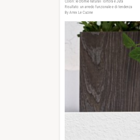
Colori: le cromie naturali Tortora e Juta
Risultato: un arredo funzionale e di tendenza
By Arrex Le Cucine