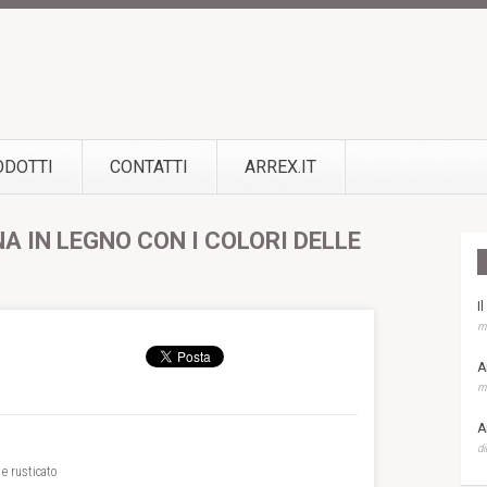
ODOTTI
CONTATTI
ARREX.IT
NA IN LEGNO CON I COLORI DELLE
I
ma
A
ma
A
di
 e rusticato