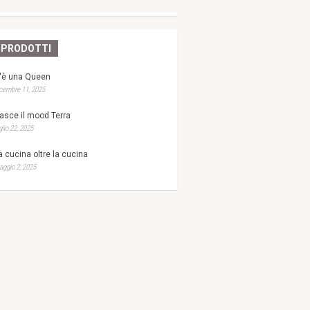
PRODOTTI
'è una Queen
cembre 11, 2025
asce il mood Terra
glio 22, 2025
a cucina oltre la cucina
ggio 2, 2025