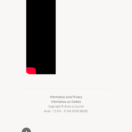
Informativa sulla Privacy
Informativa sui Cookies
Copyright © Arrex Le Cucine
Arrex - 1 S.P.A. - P. IVA: 00291360261