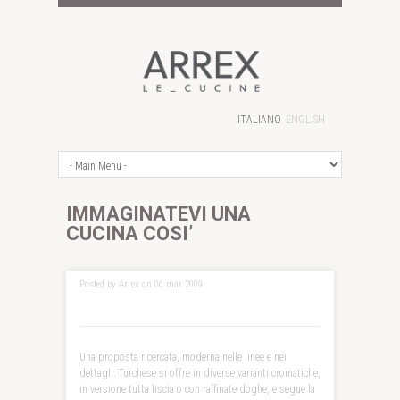
ITALIANO
ENGLISH
IMMAGINATEVI UNA
CUCINA COSI’
Posted by Arrex on 06 mar 2009
Una proposta ricercata, moderna nelle linee e nei
dettagli: Turchese si offre in diverse varianti cromatiche,
in versione tutta liscia o con raffinate doghe, e segue la