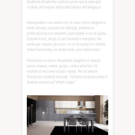
tendenza attuale che vuole la cucina senza maniglia
visibile, all’insegna dell’essenzialità e dell’eleganza.
Immaginatevi una cucina così in casa vostra: elegante e
molto attuale, ricercata nei dettagli, perfetta in
combinazione con ambienti open-space in cui la cucina
è anche living, luogo sì per cucinare e mangiare, ma
anche per ricevere gli amici, in cui la cucina è sì mobile
utile e funzionale, ma anche bello, anzi bellissimo!
Pensate poi ai colori che potete scegliere in questa
cucina: bianco, crema, grigio, viola e altre ben 18
tonalità in versione lucida o opaca. Per chi ama le
finiture con estetica naturale, Turchese propone anche 4
diverse versioni ad “effetto legno”.