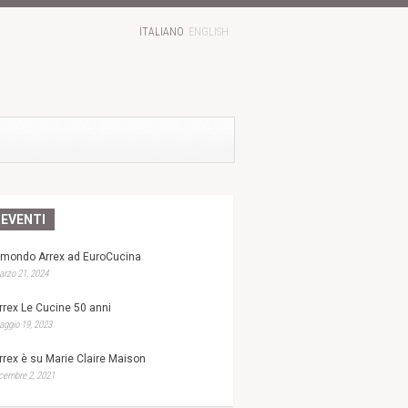
ITALIANO
ENGLISH
EVENTI
l mondo Arrex ad EuroCucina
rzo 21, 2024
rrex Le Cucine 50 anni
ggio 19, 2023
rrex è su Marie Claire Maison
cembre 2, 2021