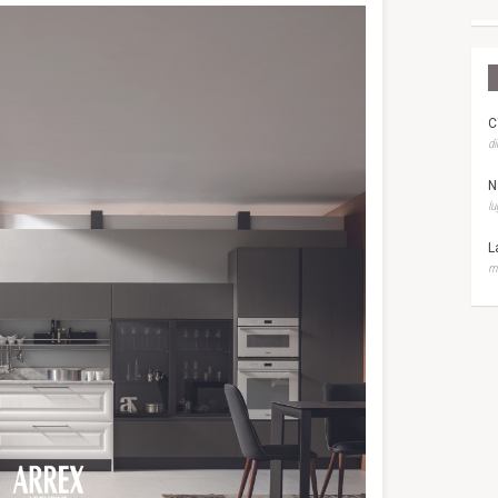
C
di
N
lu
L
ma