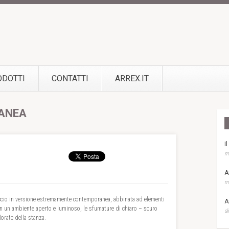
ODOTTI
CONTATTI
ARREX.IT
ANEA
I
ma
A
ma
iaccio in versione estremamente contemporanea, abbinata ad elementi
A
In un ambiente aperto e luminoso, le sfumature di chiaro – scuro
di
lorate della stanza.