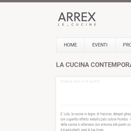
HOME
EVENTI
PR
LA CUCINA CONTEMPOR
Posted by Arrex on 14 lug 2021
E’ Lola, la cucina in legno di frassino décapé gh
con superfici effetto metallizzato colore Piombo. 
della cucina si alternano con armonia alle pareti co
Ad accoglierti sarà la tua Arrex.