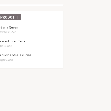
PRODOTTI
'è una Queen
cembre 11, 2025
asce il mood Terra
glio 22, 2025
a cucina oltre la cucina
ggio 2, 2025