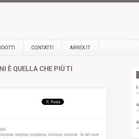
ODOTTI
CONTATTI
ARREX.IT
NI È QUELLA CHE PIÙ TI
I
ma
A
ma
A
di
glia.
policroma, semplice, complessa, luminosa, socievole… fai del cuore