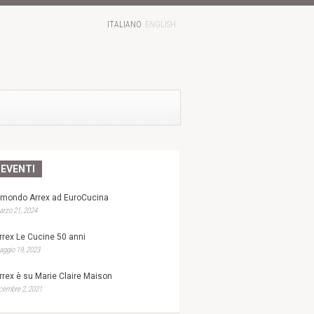
ITALIANO
ENGLISH
EVENTI
l mondo Arrex ad EuroCucina
rzo 21, 2024
rrex Le Cucine 50 anni
ggio 19, 2023
rrex è su Marie Claire Maison
cembre 2, 2021