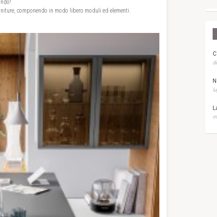
ondo!
finiture, componendo in modo libero moduli ed elementi.
C
di
N
lu
L
ma