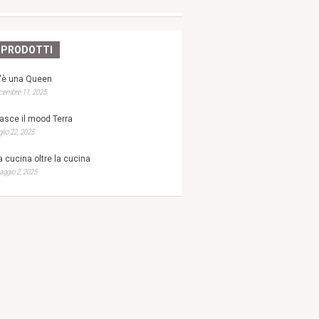
PRODOTTI
'è una Queen
cembre 11, 2025
asce il mood Terra
glio 22, 2025
a cucina oltre la cucina
ggio 2, 2025