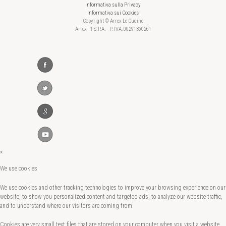
Informativa sulla Privacy
Informativa sui Cookies
Copyright © Arrex Le Cucine
Arrex - 1 S.P.A. - P. IVA: 00291360261
×
We use cookies
We use cookies and other tracking technologies to improve your browsing experience on our
website, to show you personalized content and targeted ads, to analyze our website traffic,
and to understand where our visitors are coming from.
Cookies are very small text files that are stored on your computer when you visit a website.