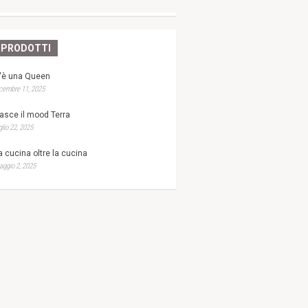
PRODOTTI
'è una Queen
cembre 11, 2025
asce il mood Terra
glio 22, 2025
a cucina oltre la cucina
ggio 2, 2025