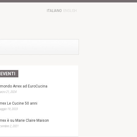
ITALIANO
ENGLISH
EVENTI
l mondo Arrex ad EuroCucina
rzo 21, 2024
rrex Le Cucine 50 anni
ggio 19, 2023
rrex è su Marie Claire Maison
cembre 2, 2021