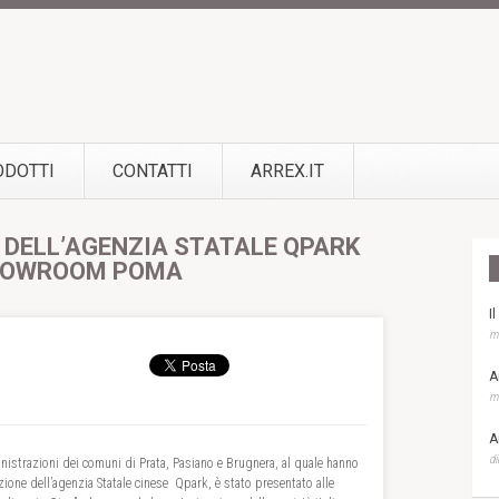
ODOTTI
CONTATTI
ARREX.IT
 DELL’AGENZIA STATALE QPARK
SHOWROOM POMA
I
ma
A
ma
A
di
nistrazioni dei comuni di Prata, Pasiano e Brugnera, al quale hanno
ne dell’agenzia Statale cinese Qpark, è stato presentato alle