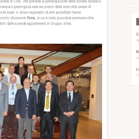
taliane in Cina”, che prevede la partecipazione delle società italiane a
n’ampia e prestigiosa area nei pressi della nota città cinese di
ità locali e alcuni esponenti di enti accreditati hanno
l nostro showroom
Poma
, in cui è stato possibile ammirare oltre
otti dalle aziende appartenenti al Gruppo Atma.
C
di
N
lu
L
ma