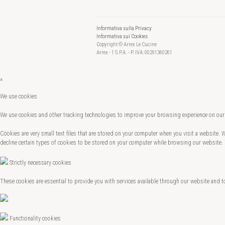
Informativa sulla Privacy
Informativa sui Cookies
Copyright © Arrex Le Cucine
Arrex - 1 S.P.A. - P. IVA: 00291360261
×
We use cookies
We use cookies and other tracking technologies to improve your browsing experience on our 
Cookies are very small text files that are stored on your computer when you visit a website.
decline certain types of cookies to be stored on your computer while browsing our website.
Strictly necessary cookies
These cookies are essential to provide you with services available through our website and t
Functionality cookies