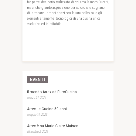
far parte: desiderio realizzato di chi ama le moto Ducati,
ma anche grande aspirazione per coloro che sognano
di arredare i propri spazi con la rara bellezza e gli
elementi altamente tecnologici di una cucina unica,
esclusiva ed inimitabile.
EVENTI
Il mondo Arrex ad EuroCucina
marzo 21, 2024
Arrex Le Cucine 50 anni
maggio 19, 2023
Arrex è su Marie Claire Maison
dicembre 2, 2021