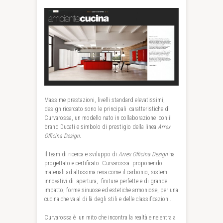
Massime prestazioni, livelli standard elevatissimi,
design ricercato sono le principali caratteristiche di
Curvarossa, un modello nato in collaborazione con il
brand Ducati e simbolo di prestigio della linea
Arrex
Officina Design.
Il team di ricerca e sviluppo di
Arrex Officina Design
ha
progettato e certificato Curvarossa proponendo
materiali ad altissima resa come il carbonio, sistemi
innovativi di apertura, finiture perfette e di grande
impatto, forme sinuose ed estetiche armoniose, per una
cucina che va al di là degli stili e delle classificazioni.
Curvarossa è un mito che incontra la realtà e ne entra a