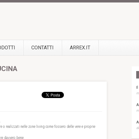
ODOTTI
CONTATTI
ARREX.IT
UCINA
I
ma
A
ma
.
A
are o realizzati nelle zone living come fossero delle vere e proprie
di
tire davvero bene.