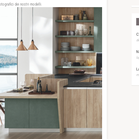
tografici dei nostri modelli.
C
di
N
lu
L
ma