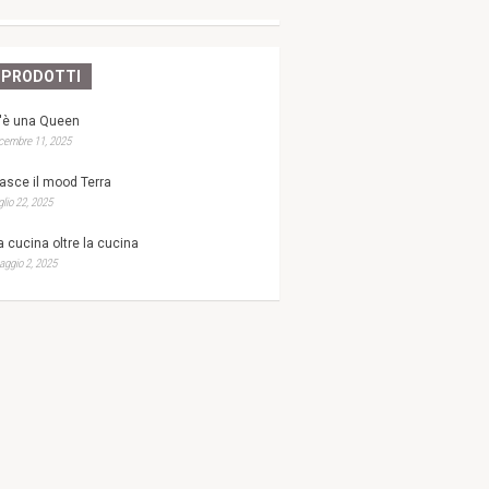
PRODOTTI
'è una Queen
cembre 11, 2025
asce il mood Terra
glio 22, 2025
a cucina oltre la cucina
ggio 2, 2025