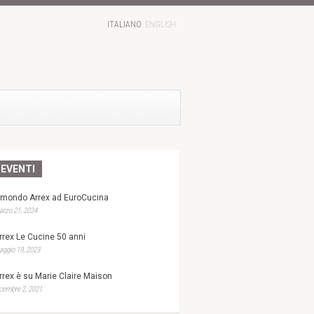
ITALIANO
ENGLISH
EVENTI
l mondo Arrex ad EuroCucina
rzo 21, 2024
rrex Le Cucine 50 anni
ggio 19, 2023
rrex è su Marie Claire Maison
cembre 2, 2021