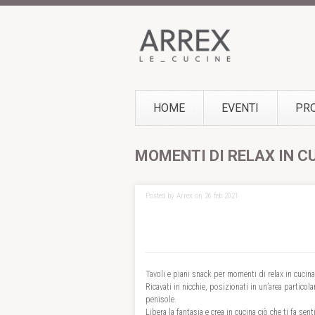
HOME
EVENTI
PR
MOMENTI DI RELAX IN C
Posted by Arrex on 26 feb 2021
Tavoli e piani snack per momenti di relax in cucina
Ricavati in nicchie, posizionati in un’area particol
penisole.
Libera la fantasia e crea in cucina ciò che ti fa sen