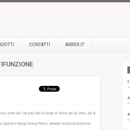
ODOTTI
CONTATTI
ARREX.IT
TIFUNZIONE
I
ma
A
ma
vuoi, come vuoi. Ne puoi fare un luogo di ritrovo per gli amici, per la
A
di
ra Castoro e Mango finitura Platino, elementi industrial collezione