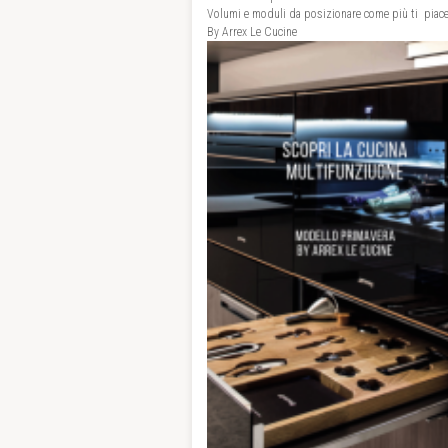
Volumi e moduli da posizionare come più ti piace,
By Arrex Le Cucine