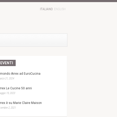
ITALIANO
ENGLISH
EVENTI
l mondo Arrex ad EuroCucina
rzo 21, 2024
rrex Le Cucine 50 anni
ggio 19, 2023
rrex è su Marie Claire Maison
cembre 2, 2021