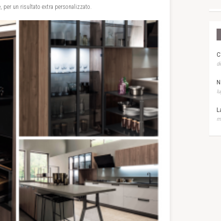
 per un risultato extra personalizzato.
C
di
N
lu
L
ma