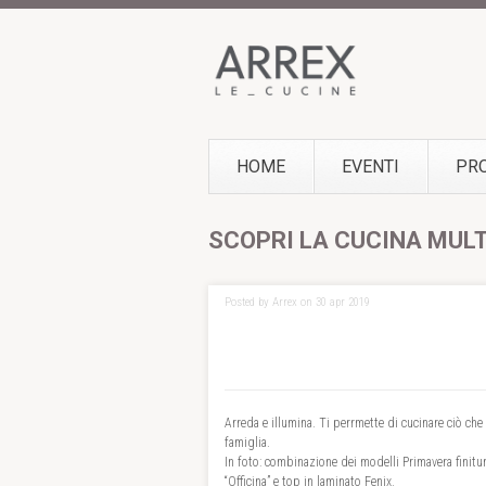
HOME
EVENTI
PR
SCOPRI LA CUCINA MUL
Posted by Arrex on 30 apr 2019
Arreda e illumina. Ti perrmette di cucinare ciò che 
famiglia.
In foto: combinazione dei modelli Primavera finitu
“Officina” e top in laminato Fenix.