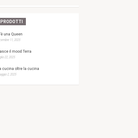
PRODOTTI
'è una Queen
cembre 11, 2025
asce il mood Terra
glio 22, 2025
a cucina oltre la cucina
ggio 2, 2025