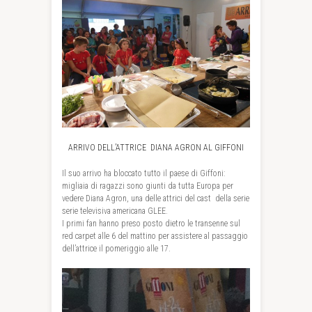
ARRIVO DELL’ATTRICE DIANA AGRON AL GIFFONI
Il suo arrivo ha bloccato tutto il paese di Giffoni:
migliaia di ragazzi sono giunti da tutta Europa per
vedere Diana Agron, una delle attrici del cast della serie
serie televisiva americana GLEE.
I primi fan hanno preso posto dietro le transenne sul
red carpet alle 6 del mattino per assistere al passaggio
dell’attrice il pomeriggio alle 17.