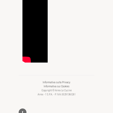
Informativa sulla Privacy
Informativa sui Cookies
Copyright © Arrex Le Cucine
Arrex - 1 S.P.A. - P. IVA: 00291360261